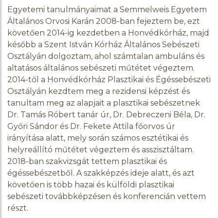
Egyetemi tanulmányaimat a Semmelweis Egyetem
Általános Orvosi Karán 2008-ban fejeztem be, ezt
követően 2014-ig kezdetben a Honvédkórház, majd
később a Szent István Kórház Általános Sebészeti
Osztályán dolgoztam, ahol számtalan ambuláns és
altatásos általános sebészeti műtétet végeztem.
2014-től a Honvédkórház Plasztikai és Égéssebészeti
Osztályán kezdtem meg a rezidensi képzést és
tanultam meg az alapjait a plasztikai sebészetnek
Dr. Tamás Róbert tanár úr, Dr. Debreczeni Béla, Dr.
Győri Sándor és Dr. Fekete Attila főorvos úr
irányítása alatt, mely során számos esztétikai és
helyreállító műtétet végeztem és asszisztáltam.
2018-ban szakvizsgát tettem plasztikai és
égéssebészetből. A szakképzés ideje alatt, és azt
követően is több hazai és külföldi plasztikai
sebészeti továbbképzésen és konferencián vettem
részt.