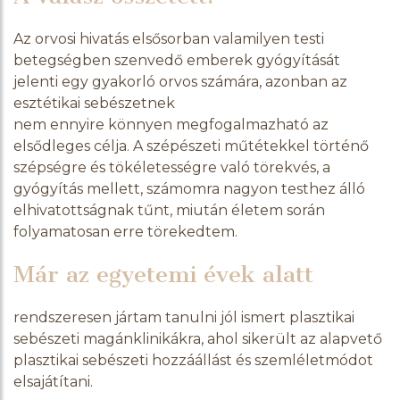
Az orvosi hivatás elsősorban valamilyen testi
betegségben szenvedő emberek gyógyítását
jelenti egy gyakorló orvos számára, azonban az
esztétikai sebészetnek
nem ennyire könnyen megfogalmazható az
elsődleges célja. A szépészeti műtétekkel történő
szépségre és tökéletességre való törekvés, a
gyógyítás mellett, számomra nagyon testhez álló
elhivatottságnak tűnt, miután életem során
folyamatosan erre törekedtem.
Már az egyetemi évek alatt
rendszeresen jártam tanulni jól ismert plasztikai
sebészeti magánklinikákra, ahol sikerült az alapvető
plasztikai sebészeti hozzáállást és szemléletmódot
elsajátítani.