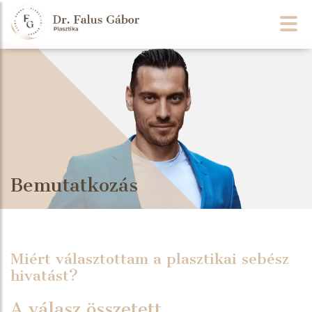
Bemutatkozás
Miért választottam a plasztikai sebész
hivatást?
A válasz összetett.