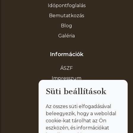
Időpontfoglalás
Bemutatkozás
Blog
Galéria
Információk
ÁSZF
Impresszum
Adatvédelem
Süti beállítások
Az összes süti elfogadásával
Segítség
beleegyezik, hogy a weboldal
cookie-kat tárolhat az Ön
Kapcsolat
eszközén, és információkat